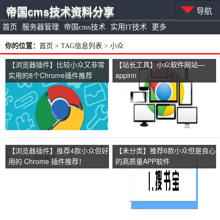
帝国cms技术资料分享
导航
首页
服务器管理
帝国cms技术
实用IT技术
更多
你的位置：
首页
> TAG信息列表 > 小众
【浏览器插件】比较小众又非常
【站长工具】小众软件网站—
实用的8个Chrome插件推荐
appinn
【浏览器插件】推荐4款小众但好
【未分类】推荐6款小众但是良心
用的 Chrome 插件推荐！
的高质量APP软件