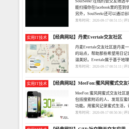
SoulSeekr:在线约会交友
能扫描你在facebook里的
另外，SoulSeekr还可以通过谷歌
发布时间：2020-09-17 00:51:15 | 
友
平台
【经典网站】丹麦Evertale交友社区
实用IT技术
丹麦Evertale交友社区是
的站点，帮助那些希望用日记
温美好。Evertale属于基于
发布时间：2020-09-17 00:51:11 | 
【经典网站】MeeFon:蜜风网蜜式交
实用IT技术
MeeFon:蜜风网蜜式交友
包括搜索附近的人、发现互蜜
功能。用蜜风记录蜜式生活，
发布时间：2020-09-17 00:50:36 | 
网蜜式