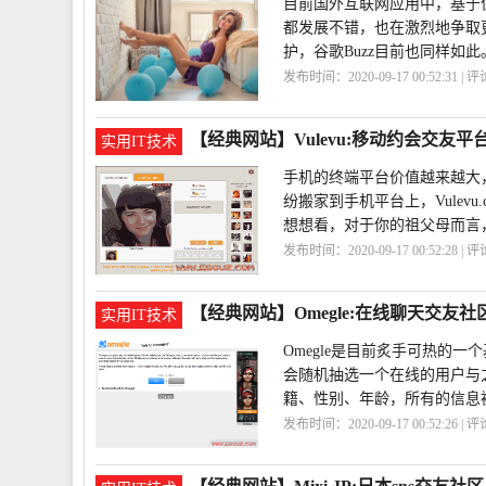
目前国外互联网应用中，基于位置的服
都发展不错，也在激烈地争取
护，谷歌Buzz目前也同样如此
发布时间：2020-09-17 00:52:31 | 
台
GetupandRally
【经典网站】Vulevu:移动约会交友平
实用IT技术
手机的终端平台价值越来越大
纷搬家到手机平台上，Vulev
想想看，对于你的祖父母而言
发布时间：2020-09-17 00:52:28 | 
台
Vulevu
【经典网站】Omegle:在线聊天交友社
实用IT技术
Omegle是目前炙手可热的一个基
会随机抽选一个在线的用户与之
籍、性别、年龄，所有的信息
发布时间：2020-09-17 00:52:26 | 
区
Omegle