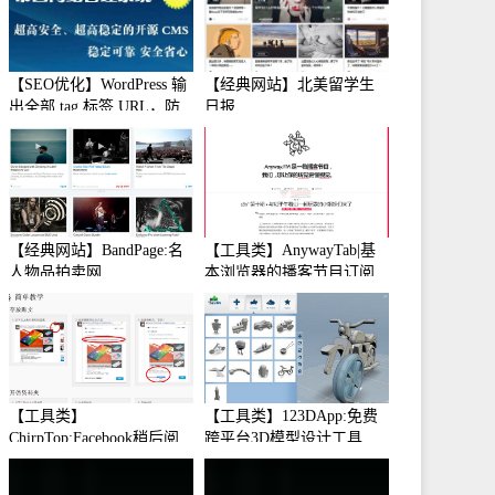
【SEO优化】WordPress 输
【经典网站】北美留学生
出全部 tag 标签 URL，防
日报
止中文转码
【经典网站】BandPage:名
【工具类】AnywayTab|基
人物品拍卖网
本浏览器的播客节目订阅
【工具类】
【工具类】123DApp:免费
ChirpTop:Facebook稍后阅
跨平台3D模型设计工具
读工具