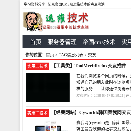
学习资料分享
- 记录帝国CMS及运维技术的点点滴滴
首页
服务器管理
帝国cms技术
实用
你的位置：
首页
> TAG信息列表 > 交友
【工具类】ToolMeet:firefox交友插件
实用IT技术
在我们浏览各个网页的时候，
知道自己的朋友此时在浏览哪些网
样的服务——让你通过浏览器
发布时间：2020-09-17 02:29:21 | 
友
ToolMeet
firefox
【经典网站】Cyworld:韩国赛我网交
实用IT技术
赛我网(cyworld)是目前
韩国最受欢迎的社群交友网站