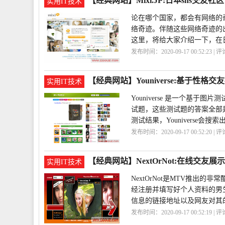
【经典网站】Mixi.JP:日本sns交友社区
实用IT技术
论在哪个国家，都会有网络的奇
络奇迹。伴随这些网络奇迹的
这里，将给大家介绍一下，在
发布时间：2020-09-17 00:52:23 | 
区
Mixi
JP
【经典网站】Youniverse:基于性格交
实用IT技术
Youniverse 是一个基
试题，这些测试题的答案全部
测试结果，Youniverse会搜
发布时间：2020-09-17 00:52:20 | 
区
Youniverse
【经典网站】NextOrNot:在线交友展
实用IT技术
NextOrNot是MTV推出的非
经注册并填写好个人资料的男
信息的链接地址以及网友对其
发布时间：2020-09-17 00:52:19 | 