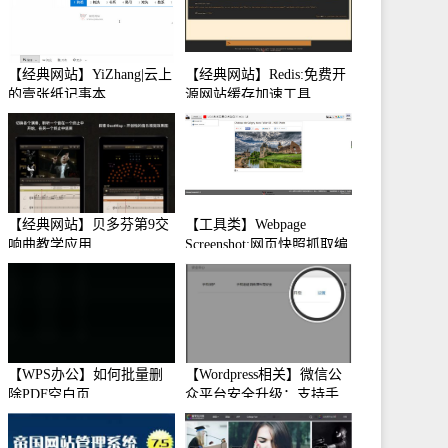
【经典网站】YiZhang|云上
【经典网站】Redis:免费开
的壹张纸记事本
源网站缓存加速工具
【经典网站】贝多芬第9交
【工具类】Webpage
响曲教学应用
Screenshot:网页快照抓取编
辑工具
【WPS办公】如何批量删
【Wordpress相关】微信公
除PDF空白页
众平台安全升级：支持手
机保护