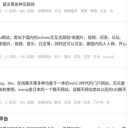
、留言等各种互联网
评论：
0
| 浏览：
969
| 话题：
经典网站
社交
网络服务
博客
韩国
交友
社
美国sns网站，类似于国内的uchome交互式网站!有图片、视频、问答、论坛、
享图片、视频、音乐、日志等，同时还可以交友、跟国内的人人网、开心
评论：
0
| 浏览：
558
| 话题：
经典网站
的人
国内
交友
交友
平台
Soseeall
)是集blog，bbs，在线聊天等多种功能于一体的web2.0时代的门户网站，无论是
陆和使用。teacup是日本的一个聊天网站，该聊天网站类似以前的QQ聊天
评论：
0
| 浏览：
784
| 话题：
经典网站
聊天
日本
在线
日本
门户网
交
友平台