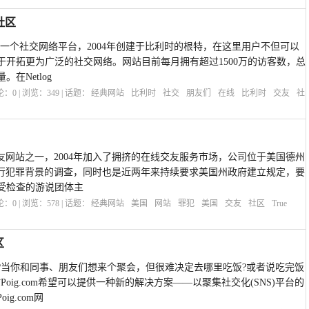
社区
区是一个社交网络平台，2004年创建于比利时的根特，在这里用户不但可以
于开拓更为广泛的社交网络。网站目前每月拥有超过1500万的访客数，总
在Netlog
评论：
0
| 浏览：
349
| 话题：
经典网站
比利时
社交
朋友们
在线
比利时
交友
社
的交友网站之一，2004年加入了拥挤的在线交友服务市场，公司位于美国德州
者进行犯罪背景的调查，同时也是近两年来持续要求美国州政府建立规定，要
受检查的游说团体主
评论：
0
| 浏览：
578
| 话题：
经典网站
美国
网站
罪犯
美国
交友
社区
True
区
?当你和同事、朋友们想来个聚会，但很难决定去哪里吃饭?或者说吃完饭
oig.com希望可以提供一种新的解决方案——以聚集社交化(SNS)平台的
g.com网