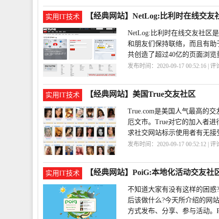
荐
平台
【经典网站】NetLog:比利时在线交友
实用IT技术
NetLog:比利时在线交友社
和朋友们保持联络，而且有助
共创造了超过40亿的页面浏览量。
发布时间：2020-09-17 00:52:16 | 
区
NetLog
【经典网站】美国True交友社区
实用IT技术
True.com是美国人气最高
厄文市。True对它的加入
求社交网站标示使用者有无接
发布时间：2020-09-17 00:52:12 | 
【经典网站】PoiG:本地化活动交友社
实用IT技术
不知道大家有没有这样的困惑
后该做什么?今天所介绍的网站P
方式发布、分享、参与活动。Poi