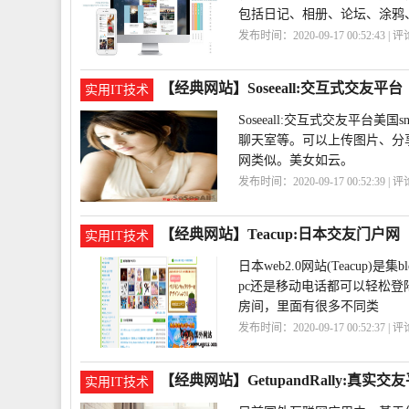
包括日记、相册、论坛、涂鸦
发布时间：2020-09-17 00:52:43 | 
区
Cyworld
【经典网站】Soseeall:交互式交友平台
实用IT技术
Soseeall:交互式交友平台
聊天室等。可以上传图片、分
网类似。美女如云。
发布时间：2020-09-17 00:52:39 | 
【经典网站】Teacup:日本交友门户网
实用IT技术
日本web2.0网站(Teacup
pc还是移动电话都可以轻松登
房间，里面有很多不同类
发布时间：2020-09-17 00:52:37 | 
友
Teacup
【经典网站】GetupandRally:真实交
实用IT技术