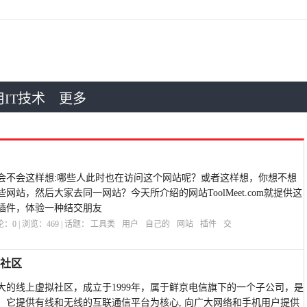
IT技术
更多
会不会这样想:哪些人此时也在访问这个网站呢？或者这样想，你想不想
站，然后大家去同一网站？今天所介绍的网站ToolMeet.com就提供这
插件，体验一种结交朋友
评论：
0
| 浏览：
469
| 话题：
工具类
用户
自己的
网站
插件
交
友社区
韩国最大的线上虚拟社区，成立于1999年，属于鲜京电信旗下的一个子公司，是
，它提供有线和无线的互联通信平台为核心, 向广大网络和手机用户提供