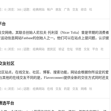
评论：
0
| 浏览：
366
| 话题：
经典网站
帐户
朋友
广告
交友
综合
社
平台
区社交网络，其联合创始人尼拉夫·托利亚（Nirav Tolia）曾是早期的消费者
以及体育运动信息网站Fanbase的创始人之一。他们可以在站点上提问题，认识彼
评论：
0
| 浏览：
161
| 话题：
经典网站
居民区
验证
住址
邻居
交友
平台
社
逊交友社区
个在线交友社区站点，在线交友、社区、博客、搜索功能，网站会根据你所设定的爱
他的在线交友不同的是，Flavorconnect提供全新的交往方式同时还支
评论：
0
| 浏览：
345
| 话题：
经典网站
在线
交友
的是
交友
网络
社
友筛选平台