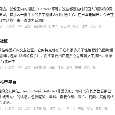
迹。就像国内的搜狐、Chinaren等等，这些都是被咱们国人所熟知的网
出现，有那么一批牛人的名字也被人们所记住了。在日本也同样，今天在
日本这些年来一直成为话题的
评论：
0
| 浏览：
760
| 话题：
经典网站
日本人
自己的
都是
日本
交友
社
友社区
于图片测试性格爱好的交友社区。它的特点就在于它有很多关于性格爱好的图片测
是图片选择（3×5的格子），而不需要用户花费心思编辑文字描述。根据
索出与你在性
评论：
0
| 浏览：
757
| 话题：
经典网站
测试
性格
选择
性格
交友
社
示推荐平台
常酷的交友网站。NextOrNot和HotOrNot非常类似，你可以在其页面看到已
生或者女生的信息，包括昵称、年龄、自我介绍、照片、视频、其他网络
的评论。
评论：
0
| 浏览：
155
| 话题：
经典网站
网友
展示
你可以
在线
展示
交友
推