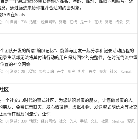
筛选平台是一个通过facebook获得你的姓名、年龄、性别、性取向和照片，还
签到信息，通过筛选来给你推荐合适的约会对象。
API在Souls
评论：
0
| 浏览：
738
| 话题：
经典网站
筛选
在线
是一个
在线
筛选
约会
交
丹麦一个团队开发的所谓“编织记忆”、能够与朋友一起分享和记录活动历程的
记录生活却无法将其付诸行动的用户保持回忆的完整性，在时光倒流中重
地理位置的社交网络
评论：
0
| 浏览：
20
| 话题：
经典网站
丹麦
用户
机中
丹麦
交友
社区
Evertale
友社区
社区是一个社交2.0时代的蜜式社区，为您结识最蜜的朋友，让您做最蜜的人。
的朋友、免费语音聊天、发心情微博、虚拟礼物、发送蜜式明信片等社交
让真情在蜜友间流动，让你
评论：
0
| 浏览：
338
| 话题：
经典网站
社交
的人
手机
交友
社区
MeeFon
蜜风