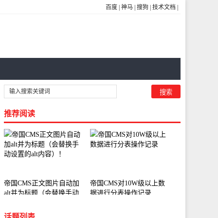
百度
|
神马
|
搜狗
|
技术文档
|
推荐阅读
帝国CMS正文图片自动加
帝国CMS对10W级以上数
alt并为标题（会替换手动
据进行分表操作记录
设置的alt内容）！
话题列表