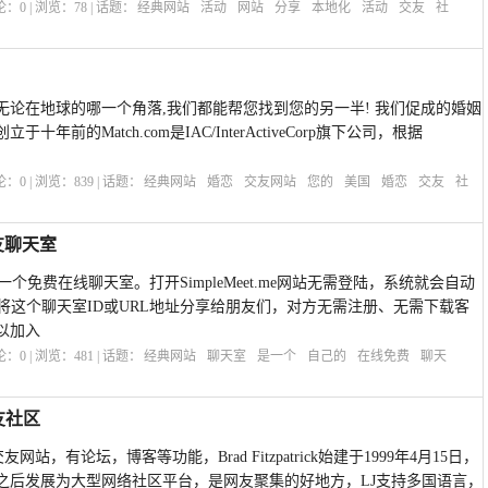
评论：
0
| 浏览：
78
| 话题：
经典网站
活动
网站
分享
本地化
活动
交友
社
无论在地球的哪一个角落,我们都能帮您找到您的另一半! 我们促成的婚姻
前的Match.com是IAC/InterActiveCorp旗下公司，根据
评论：
0
| 浏览：
839
| 话题：
经典网站
婚恋
交友网站
您的
美国
婚恋
交友
社
交友聊天室
室是一个免费在线聊天室。打开SimpleMeet.me网站无需登陆，系统就会自动
将这个聊天室ID或URL地址分享给朋友们，对方无需注册、无需下载客
以加入
评论：
0
| 浏览：
481
| 话题：
经典网站
聊天室
是一个
自己的
在线免费
聊天
交友社区
S交友网站，有论坛，博客等功能，Brad Fitzpatrick始建于1999年4月15日，
之后发展为大型网络社区平台，是网友聚集的好地方，LJ支持多国语言，