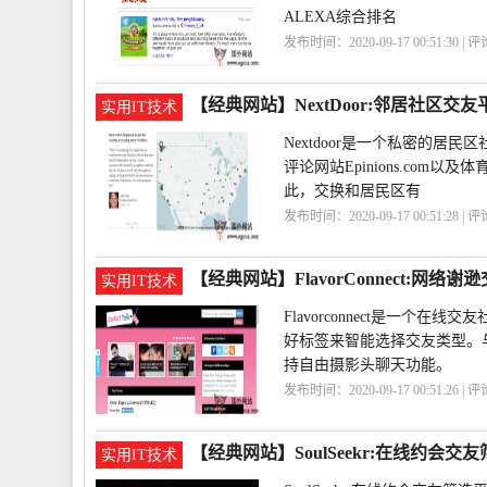
ALEXA综合排名
发布时间：2020-09-17 00:51:30 | 
区
LiveJournal
SNS
【经典网站】NextDoor:邻居社区交友
实用IT技术
Nextdoor是一个私密的居民
评论网站Epinions.com
此，交换和居民区有
发布时间：2020-09-17 00:51:28 | 
区
NextDoor
【经典网站】FlavorConnect:网络谢
实用IT技术
Flavorconnect是一
好标签来智能选择交友类型。与其
持自由摄影头聊天功能。
发布时间：2020-09-17 00:51:26 | 
区
FlavorConnect
【经典网站】SoulSeekr:在线约会交
实用IT技术