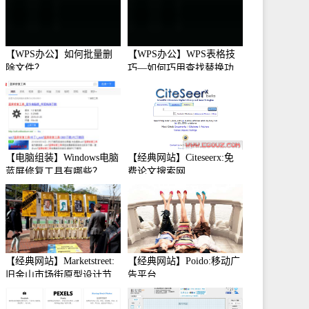
【WPS办公】如何批量删
【WPS办公】WPS表格技
除文件？
巧—如何巧用查找替换功
能
【电脑组装】Windows电脑
【经典网站】Citeseerx:免
蓝屏修复工具有哪些？
费论文搜索网
【经典网站】Marketstreet:
【经典网站】Poido:移动广
旧金山市场街原型设计节
告平台