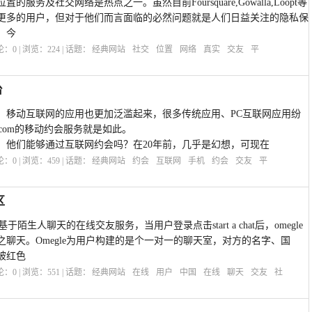
务及社交网络是热点之一。虽然目前Foursquare,Gowalla,Loopt等
更多的用户，但对于他们而言面临的必然问题就是人们日益关注的隐私保
。今
评论：
0
| 浏览：
224
| 话题：
经典网站
社交
位置
网络
真实
交友
平
台
，移动互联网的应用也更加泛滥起来，很多传统应用、PC互联网应用纷
u.com的移动约会服务就是如此。
，他们能够通过互联网约会吗？在20年前，几乎是幻想，可现在
评论：
0
| 浏览：
459
| 话题：
经典网站
约会
互联网
手机
约会
交友
平
区
于陌生人聊天的在线交友服务，当用户登录点击start a chat后，omegle
聊天。Omegle为用户构建的是个一对一的聊天室，对方的名字、国
被红色
评论：
0
| 浏览：
551
| 话题：
经典网站
在线
用户
中国
在线
聊天
交友
社